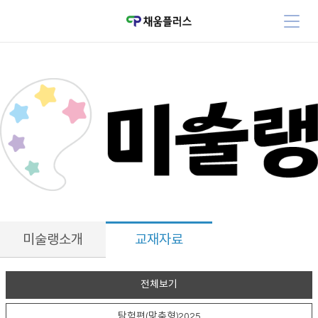
미술랭소개
교재자료
전체보기
탐험편(맞춤형)2025