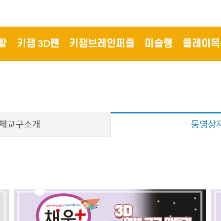
활
키잼 3D펜
키잼브레인퍼즐
미술랭
플레이목
입체교구소개
동영상