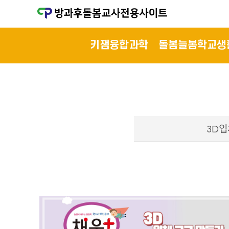
키잼융합과학
돌봄늘봄학교생
3D