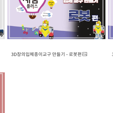
3D창의입체종이교구 만들기 - 로봇편