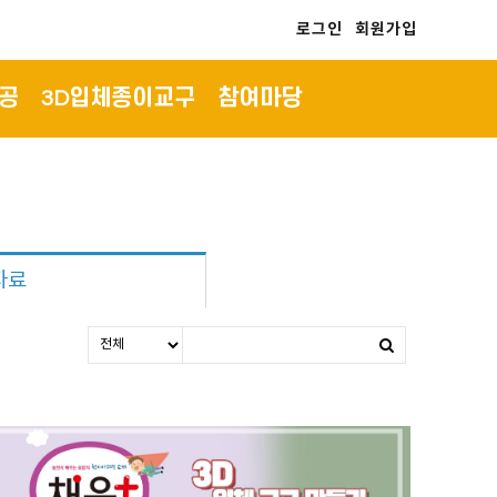
로그인
회원가입
공
3D입체종이교구
참여마당
자료